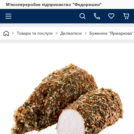
М'ясопереробне підприємство "Федоришен"
Товари та послуги
Делікатеси
Буженіна "Ярмаркова"