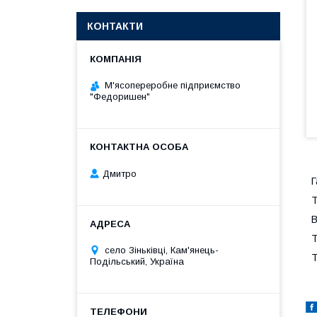
КОНТАКТИ
М'ясопереробне підприємство
"Федоришен"
Дмитро
Г
Т
В
Т
село Зіньківці, Кам'янець-
Т
Подільський, Україна