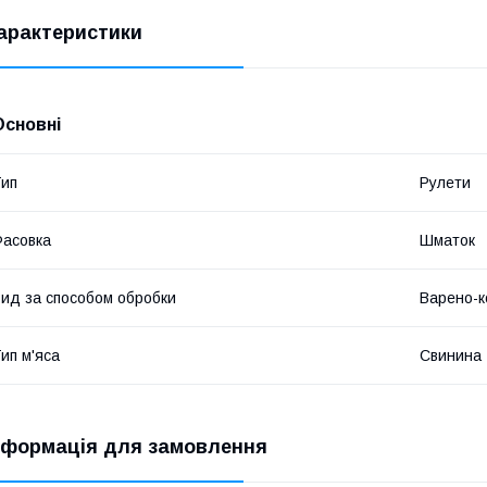
арактеристики
Основні
ип
Рулети
асовка
Шматок
ид за способом обробки
Варено-к
ип м'яса
Свинина
нформація для замовлення