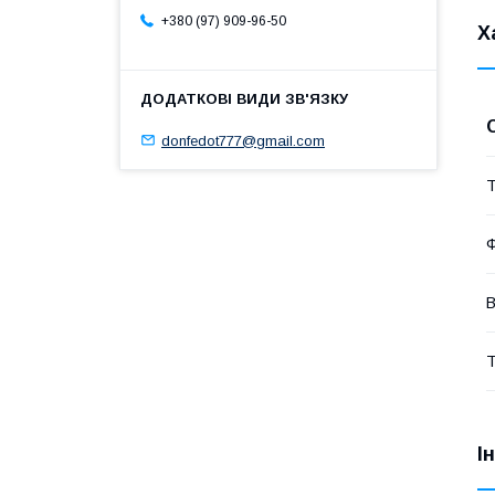
+380 (97) 909-96-50
Х
donfedot777@gmail.com
Т
Ф
В
Т
І