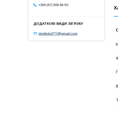
+380 (97) 909-96-50
Х
donfedot777@gmail.com
К
Ф
Ґ
В
Т