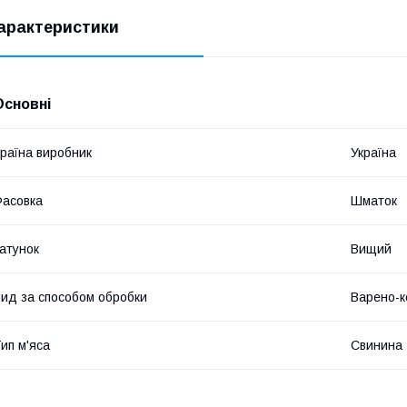
арактеристики
Основні
раїна виробник
Україна
асовка
Шматок
атунок
Вищий
ид за способом обробки
Варено-к
ип м'яса
Свинина