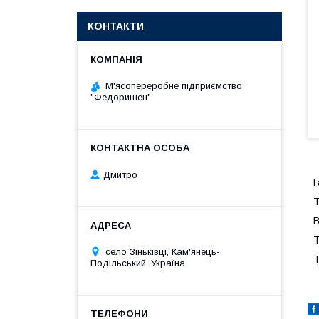
КОНТАКТИ
М'ясопереробне підприємство
"Федоришен"
Дмитро
Г
Т
В
Т
село Зіньківці, Кам'янець-
Т
Подільський, Україна