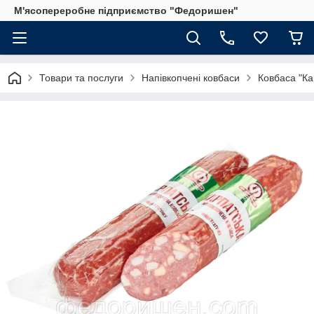
М'ясопереробне підприємство "Федоришен"
Товари та послуги
Напівкопчені ковбаси
Ковбаса "Ка