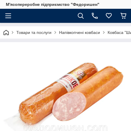
М'ясопереробне підприємство "Федоришен"
Товари та послуги
Напівкопчені ковбаси
Ковбаса "Ш