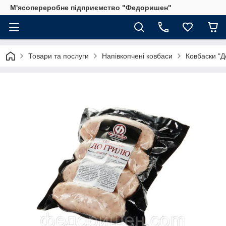
М'ясопереробне підприємство "Федоришен"
Товари та послуги
Напівкопчені ковбаси
Ковбаски "Д