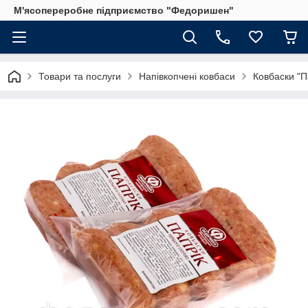
М'ясопереробне підприємство "Федоришен"
Товари та послуги
Напівкопчені ковбаси
Ковбаски "П