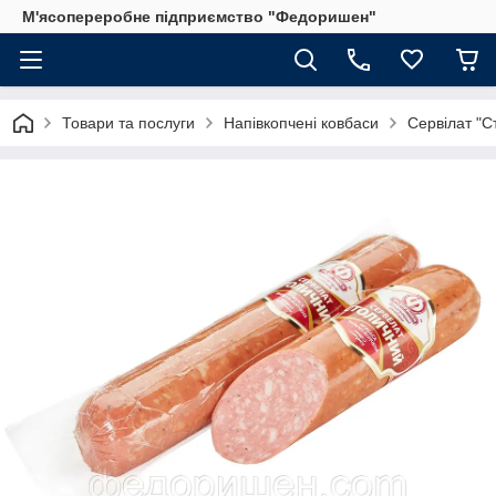
М'ясопереробне підприємство "Федоришен"
Товари та послуги
Напівкопчені ковбаси
Сервілат "С